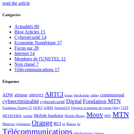
read the article
Catégories
Actualités
80
Blog Articles
15
Cybersécurité
14
Economie Numérique
37
Focus sur
28
Internet
14
Membres de l'UNETEL
12
Non classé
7
Télécommunications
17
Étiquettes
ARTCI
ADW
afrique
communiqué
ARPANET
bceao
blockchain
cables
cybercriminalité
Digital
Fondation MTN
cybersécurité
Fondation Orange CI
GESCI
GSMA
Internet3.0
l'Agence ivoirienne de presse (Aip)
l’UIT
MTN
Moov
Mobile banking
METAVERSE
mobile
Mobile Money
MSC
Orange
RCI
Métavers
opérateurs
rti
Réseau
tic
Télécommunications
téléphoniques
Uemoa