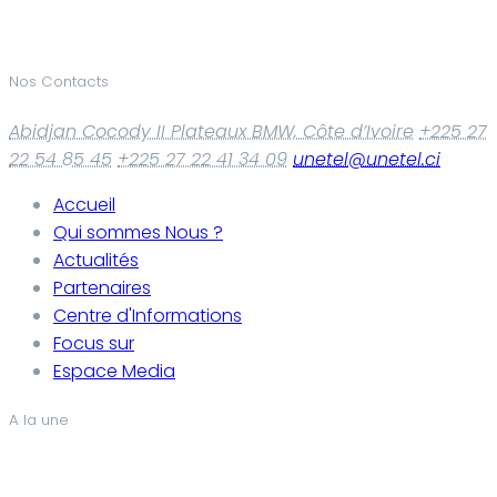
Nos Contacts
Abidjan Cocody II Plateaux BMW, Côte d’Ivoire
+225 27
22 54 85 45
+225 27 22 41 34 09
unetel@unetel.ci
Accueil
Qui sommes Nous ?
Actualités
Partenaires
Centre d'Informations
Focus sur
Espace Media
A la une