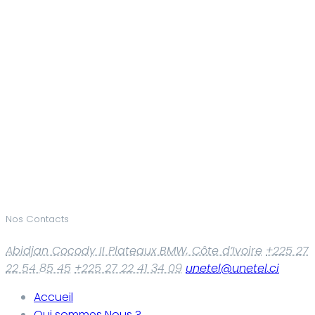
Nos Contacts
Abidjan Cocody II Plateaux BMW, Côte d’Ivoire
+225 27
22 54 85 45
+225 27 22 41 34 09
unetel@unetel.ci
Accueil
Qui sommes Nous ?