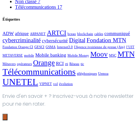
Non classé
7
Télécommunications
17
Étiquettes
ARTCI
ADW
afrique
communiqué
ARPANET
bceao
blockchain
cables
cybercriminalité
Digital
Fondation MTN
cybersécurité
Fondation Orange CI
GESCI
GSMA
Internet3.0
l'Agence ivoirienne de presse (Aip)
l’UIT
MTN
Moov
Mobile banking
METAVERSE
mobile
Mobile Money
MSC
Orange
RCI
Métavers
opérateurs
rti
Réseau
tic
Télécommunications
téléphoniques
Uemoa
UNETEL
VIPNET
vol
évolution
Envie d'en savoir + ? Inscrivez-vous à notre newsletter
pour ne rien rater.