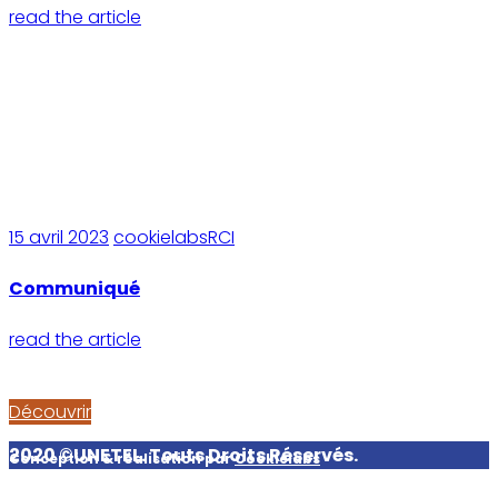
read the article
15 avril 2023
cookielabsRCI
Communiqué
read the article
Découvrir
2020 ©UNETEL. Touts Droits Réservés.
Conception & réalisation par
Cookielabs