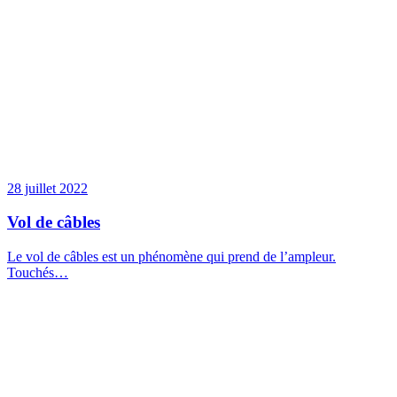
28 juillet 2022
Vol de câbles
Le vol de câbles est un phénomène qui prend de l’ampleur.
Touchés…