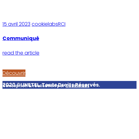
15 avril 2023
cookielabsRCI
Communiqué
read the article
Découvrir
2020 ©UNETEL. Touts Droits Réservés.
Conception & réalisation par
Cookielabs