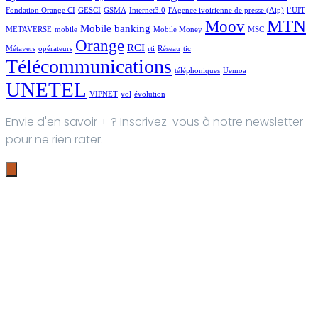
Fondation Orange CI
GESCI
GSMA
Internet3.0
l'Agence ivoirienne de presse (Aip)
l’UIT
MTN
Moov
Mobile banking
METAVERSE
mobile
Mobile Money
MSC
Orange
RCI
Métavers
opérateurs
rti
Réseau
tic
Télécommunications
téléphoniques
Uemoa
UNETEL
VIPNET
vol
évolution
Envie d'en savoir + ? Inscrivez-vous à notre newsletter
pour ne rien rater.