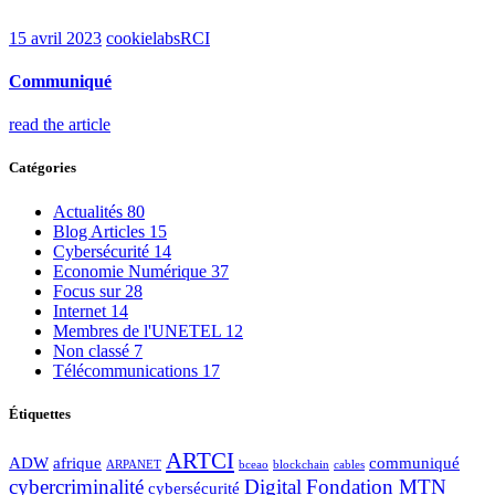
15 avril 2023
cookielabsRCI
Communiqué
read the article
Catégories
Actualités
80
Blog Articles
15
Cybersécurité
14
Economie Numérique
37
Focus sur
28
Internet
14
Membres de l'UNETEL
12
Non classé
7
Télécommunications
17
Étiquettes
ARTCI
ADW
afrique
communiqué
ARPANET
bceao
blockchain
cables
cybercriminalité
Digital
Fondation MTN
cybersécurité