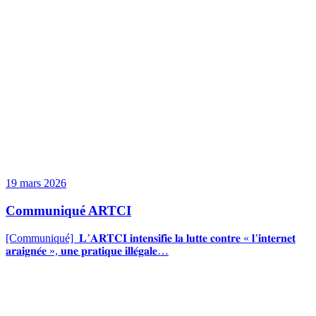
19 mars 2026
Communiqué ARTCI
[Communiqué] 𝐋’𝐀𝐑𝐓𝐂𝐈 𝐢𝐧𝐭𝐞𝐧𝐬𝐢𝐟𝐢𝐞 𝐥𝐚 𝐥𝐮𝐭𝐭𝐞 𝐜𝐨𝐧𝐭𝐫𝐞 « 𝐥’𝐢𝐧𝐭𝐞𝐫𝐧𝐞𝐭
𝐚𝐫𝐚𝐢𝐠𝐧𝐞́𝐞 », 𝐮𝐧𝐞 𝐩𝐫𝐚𝐭𝐢𝐪𝐮𝐞 𝐢𝐥𝐥𝐞́𝐠𝐚𝐥𝐞…