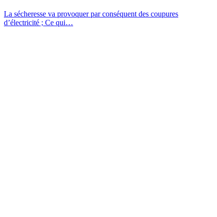
La sécheresse va provoquer par conséquent des coupures
d’électricité ; Ce qui…